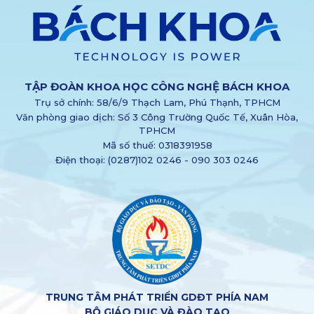
TẬP ĐOÀN KHOA HỌC CÔNG NGHỆ BÁCH KHOA
Trụ sở chính:
58/6/9 Thạch Lam,
Phú Thạnh
, TPHCM
Văn phòng giao dịch:
Số 3 Công Trường Quốc Tế,
Xuân Hòa
,
TPHCM
Mã số thuế: 0318391958
Điện thoại:
(0287)102 0246
-
090 303 0246
TRUNG TÂM PHÁT TRIỂN GDĐT PHÍA NAM
BỘ GIÁO DỤC VÀ ĐÀO TẠO