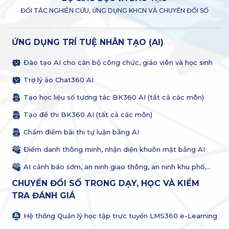
ĐỐI TÁC NGHIÊN CỨU, ỨNG DỤNG KHCN VÀ CHUYỂN ĐỔI SỐ
ỨNG DỤNG TRÍ TUỆ NHÂN TẠO (AI)
Đào tạo AI cho cán bộ công chức, giáo viên và học sinh
Trợ lý ảo Chat360 AI
Tạo học liệu số tương tác BK360 AI (tất cả các môn)
Tạo đề thi BK360 AI (tất cả các môn)
Chấm điểm bài thi tự luận bằng AI
Điểm danh thông minh, nhận diện khuôn mặt bằng AI
AI cảnh báo sớm, an ninh giao thông, an ninh khu phố,…
CHUYỂN ĐỔI SỐ TRONG DẠY, HỌC VÀ KIỂM
TRA ĐÁNH GIÁ
Hệ thống Quản lý học tập trực tuyến LMS360 e-Learning