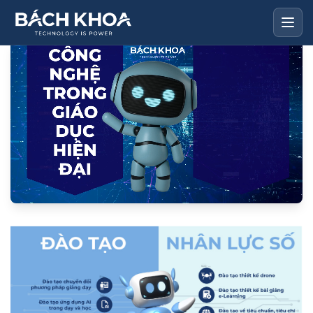
GIỚI THIỆU
ĐĂNG KÝ DEMO
SẢN PHẨM
TIN TỨC - TUYỂN DỤNG
ĐÀO TẠO NHÂN LỰC SỐ
LIÊN HỆ